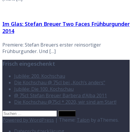
Im Glas: Stefan Breuer Two Faces Frühburgunder
2014
Premiere: Stefan Breuers erster reinsortiger
Frühburgunder. Und […]
Frisch eingeschenkt
Jubilée: 200. Kochschau
Die Kochschau @ 75cl bei „Koch’s anders“
Jubilée: Die 100. Kochschau
@ 75cl: Stefan Breuer Barbera d’Alba 2011
Die Kochschau @75cl * 2020, wir sind am Start!
Suchen
nach:
Powered by WordPress
|
Theme:
Talon
by aThemes.
Datenschutzerklärung