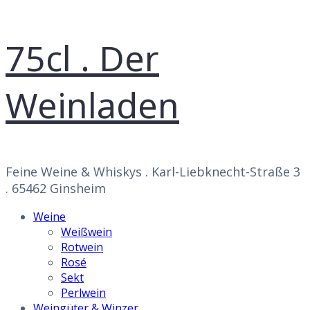
75cl . Der
Weinladen
Feine Weine & Whiskys . Karl-Liebknecht-Straße 3
. 65462 Ginsheim
Weine
Weißwein
Rotwein
Rosé
Sekt
Perlwein
Weingüter & Winzer