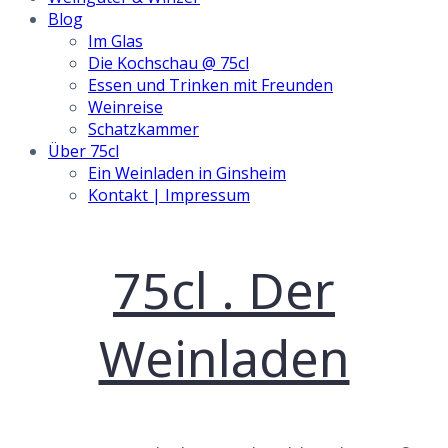
Blog
Im Glas
Die Kochschau @ 75cl
Essen und Trinken mit Freunden
Weinreise
Schatzkammer
Über 75cl
Ein Weinladen in Ginsheim
Kontakt | Impressum
Skip
75cl . Der
to
content
Weinladen