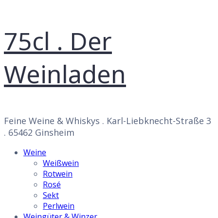
75cl . Der
Weinladen
Feine Weine & Whiskys . Karl-Liebknecht-Straße 3
. 65462 Ginsheim
Weine
Weißwein
Rotwein
Rosé
Sekt
Perlwein
Weingüter & Winzer