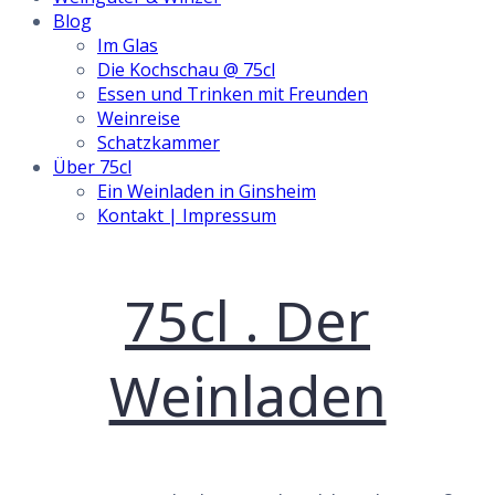
Blog
Im Glas
Die Kochschau @ 75cl
Essen und Trinken mit Freunden
Weinreise
Schatzkammer
Über 75cl
Ein Weinladen in Ginsheim
Kontakt | Impressum
Skip
75cl . Der
to
content
Weinladen