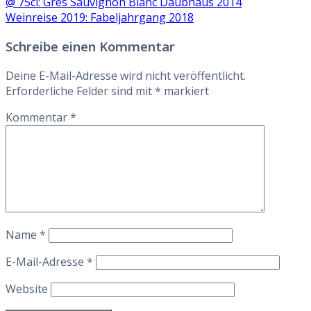
Beitragsnavigation
@ 75cl: Gres Sauvignon Blanc Daubhaus 2014
Weinreise 2019: Fabeljahrgang 2018
Schreibe einen Kommentar
Deine E-Mail-Adresse wird nicht veröffentlicht.
Erforderliche Felder sind mit
*
markiert
Kommentar
*
Name
*
E-Mail-Adresse
*
Website