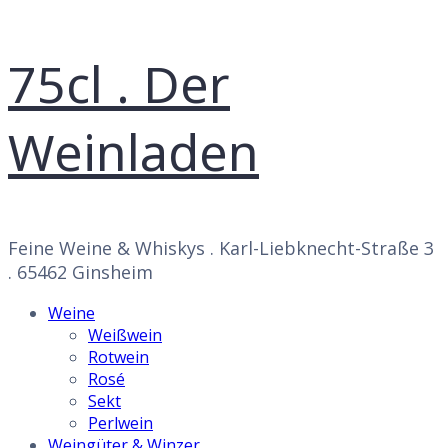
75cl . Der
Weinladen
Feine Weine & Whiskys . Karl-Liebknecht-Straße 3
. 65462 Ginsheim
Weine
Weißwein
Rotwein
Rosé
Sekt
Perlwein
Weingüter & Winzer