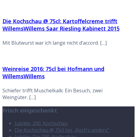
Die Kochschau @ 75cl: Kartoffelcreme trifft
WillemsWillems Saar Riesling Kabinett 2015
Mit Blutwurst war ich lange nicht d’accord. […]
Weinreise 2016: 75cl bei Hofmann und
WillemsWillems
Schiefer trifft Muschelkalk: Ein Besuch, zwei
Weingüter. […]
Frisch eingeschenkt
Jubilée: 200. Kochschau
Die Kochschau @ 75cl bei „Koch’s anders“
Jubilée: Die 100. Kochschau