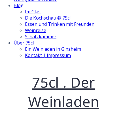
Blog
Im Glas
Die Kochschau @ 75cl
Essen und Trinken mit Freunden
Weinreise
Schatzkammer
Über 75cl
Ein Weinladen in Ginsheim
Kontakt | Impressum
Skip
75cl . Der
to
content
Weinladen