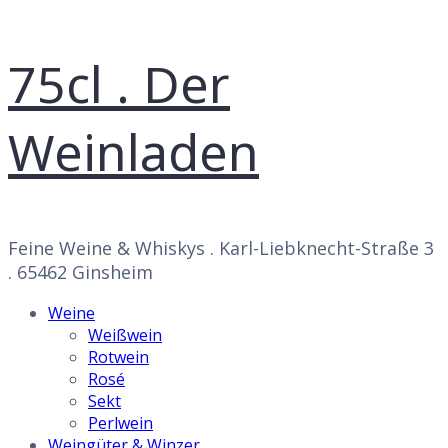
75cl . Der
Weinladen
Feine Weine & Whiskys . Karl-Liebknecht-Straße 3
. 65462 Ginsheim
Weine
Weißwein
Rotwein
Rosé
Sekt
Perlwein
Weingüter & Winzer