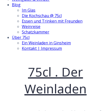
Blog
Im Glas
Die Kochschau @ 75cl
Essen und Trinken mit Freunden
Weinreise
Schatzkammer
Über 75cl
Ein Weinladen in Ginsheim
Kontakt | Impressum
Skip
75cl . Der
to
content
Weinladen