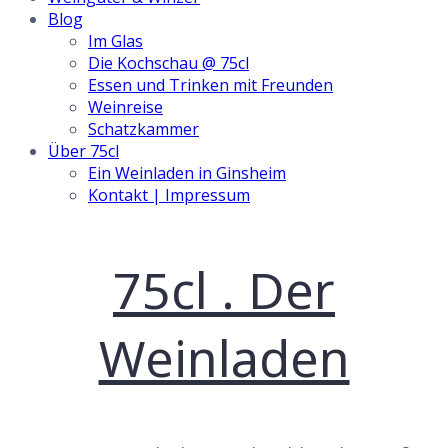
Blog
Im Glas
Die Kochschau @ 75cl
Essen und Trinken mit Freunden
Weinreise
Schatzkammer
Über 75cl
Ein Weinladen in Ginsheim
Kontakt | Impressum
Skip
75cl . Der
to
content
Weinladen