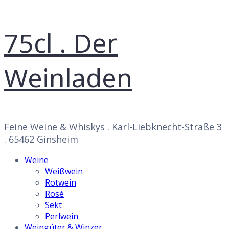
75cl . Der
Weinladen
Feine Weine & Whiskys . Karl-Liebknecht-Straße 3
. 65462 Ginsheim
Weine
Weißwein
Rotwein
Rosé
Sekt
Perlwein
Weingüter & Winzer