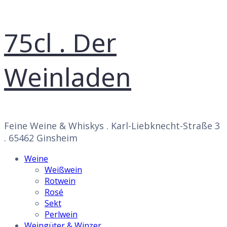
75cl . Der
Weinladen
Feine Weine & Whiskys . Karl-Liebknecht-Straße 3
. 65462 Ginsheim
Weine
Weißwein
Rotwein
Rosé
Sekt
Perlwein
Weingüter & Winzer