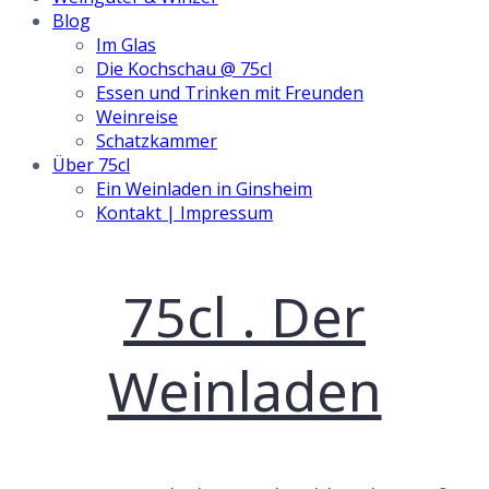
Blog
Im Glas
Die Kochschau @ 75cl
Essen und Trinken mit Freunden
Weinreise
Schatzkammer
Über 75cl
Ein Weinladen in Ginsheim
Kontakt | Impressum
Skip
75cl . Der
to
content
Weinladen