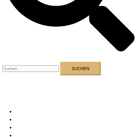
Suchen
nach:
Thomas Hirschbiegel
Menü
schließen
Referenzen
Vita
Impressum
Datenschutzerklärung